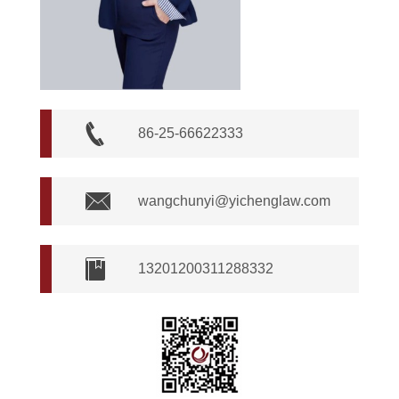
86-25-66622333
wangchunyi@yichenglaw.com
13201200311288332