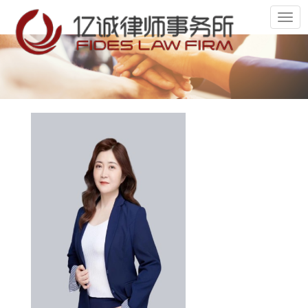
切
换
导
航