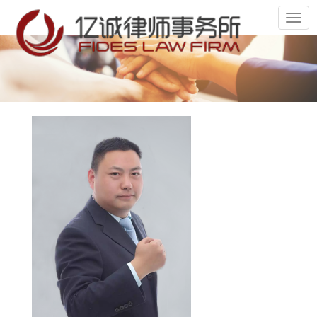
切
换
导
航